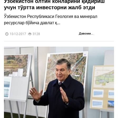
Ўзбекистон олтин конларини қидириш
учун тўртта инвесторни жалб этди
Ўзбекистон Республикаси Геология ва минерал
ресурслар бўйича давлат қ...
Давоми...
10-12-2017
3128