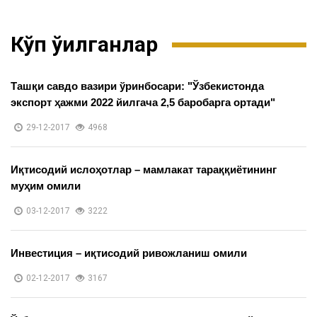
Кўп ўқилганлар
Ташқи савдо вазири ўринбосари: "Ўзбекистонда
экспорт ҳажми 2022 йилгача 2,5 баробарга ортади"
29-12-2017
4968
Иқтисодий ислоҳотлар – мамлакат тараққиётининг
муҳим омили
03-12-2017
3222
Инвестиция – иқтисодий ривожланиш омили
02-12-2017
3167