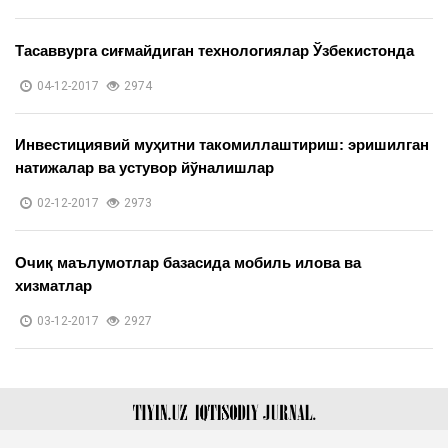
Тасаввурга сиғмайдиган технологиялар Ўзбекистонда
04-12-2017
2974
Инвестициявий муҳитни такомиллаштириш: эришилган
натижалар ва устувор йўналишлар
02-12-2017
2973
Очиқ маълумотлар базасида мобиль илова ва
хизматлар
03-12-2017
2927