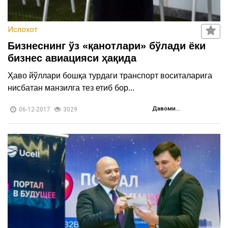
Ислохот
Бизнеснинг ўз «қанотлари» бўлади ёки
бизнес авиацияси ҳақида
Ҳаво йўллари бошқа турдаги транспорт воситаларига
нисбатан манзилга тез етиб бор...
Давоми...
06-12-2017
3029