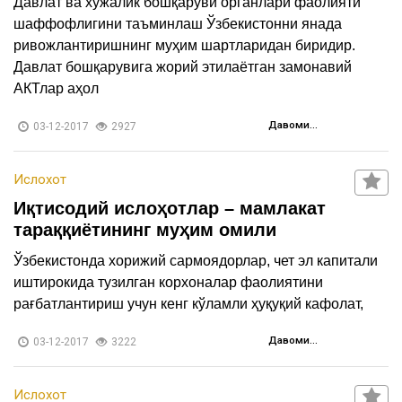
Давлат ва хўжалик бошқаруви органлари фаолияти
шаффофлигини таъминлаш Ўзбекистонни янада
ривожлантиришнинг муҳим шартларидан биридир.
Давлат бошқарувига жорий этилаётган замонавий
АКТлар аҳол
Давоми...
03-12-2017
2927
Ислохот
Иқтисодий ислоҳотлар – мамлакат
тараққиётининг муҳим омили
Ўзбекистонда хорижий сармоядорлар, чет эл капитали
иштирокида тузилган корхоналар фаолиятини
рағбатлантириш учун кенг кўламли ҳуқуқий кафолат,
Давоми...
03-12-2017
3222
Ислохот