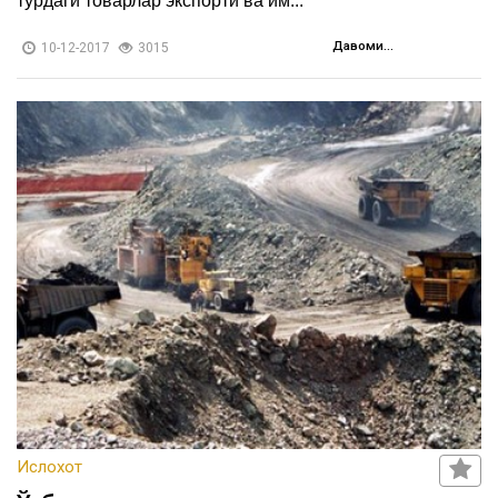
турдаги товарлар экспорти ва им...
Давоми...
10-12-2017
3015
Ислохот