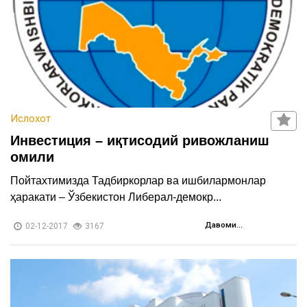
Ислохот
Инвестиция – иқтисодий ривожланиш
омили
Пойтахтимизда Тадбиркорлар ва ишбилармонлар
ҳаракати – Ўзбекистон Либерал-демокр...
Давоми...
02-12-2017
3167