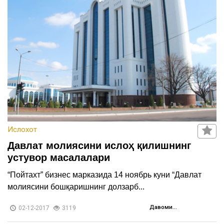
Ислохот
Давлат молиясини ислоҳ қилишнинг
устувор масалалари
“Пойтахт” бизнес марказида 14 ноябрь куни “Давлат
молиясини бошқаришнинг долзарб...
Давоми...
02-12-2017
3119