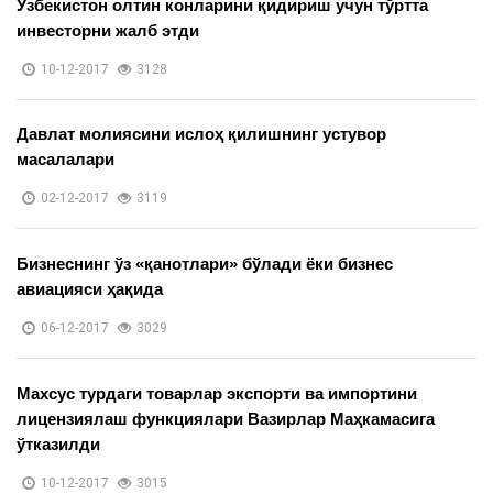
Ўзбекистон олтин конларини қидириш учун тўртта
инвесторни жалб этди
10-12-2017
3128
Давлат молиясини ислоҳ қилишнинг устувор
масалалари
02-12-2017
3119
Бизнеснинг ўз «қанотлари» бўлади ёки бизнес
авиацияси ҳақида
06-12-2017
3029
Махсус турдаги товарлар экспорти ва импортини
лицензиялаш функциялари Вазирлар Маҳкамасига
ўтказилди
10-12-2017
3015