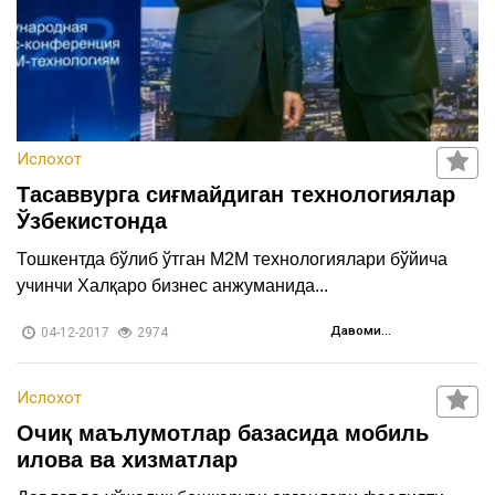
Ислохот
Тасаввурга сиғмайдиган технологиялар
Ўзбекистонда
Тошкентда бўлиб ўтган М2М технологиялари бўйича
учинчи Халқаро бизнес анжуманида...
Давоми...
04-12-2017
2974
Ислохот
Очиқ маълумотлар базасида мобиль
илова ва хизматлар