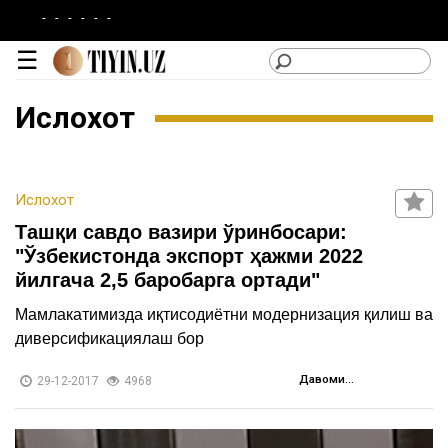
-
-
-
-
☰
Ислохот
lotin
Ислохот
|
Ташқи савдо вазири ўринбосари:
кирилл
"Ўзбекистонда экспорт ҳажми 2022
йилгача 2,5 баробарга ортади"
Категориялар
Мамлакатимизда иқтисодиётни модернизация қилиш ва
диверсификациялаш бор
Сайтдан
Давоми...
29-12-2017
4968
Фойдаланиш
Лойиҳа