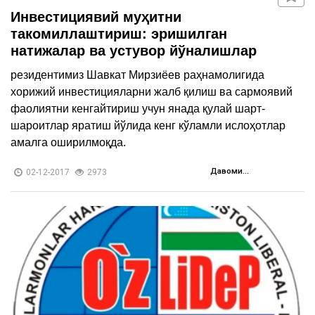
Инвестициявий муҳитни
такомиллаштириш: эришилган
натижалар ва устувор йўналишлар
резидентимиз Шавкат Мирзиёев раҳнамолигида
хорижий инвестицияларни жалб қилиш ва сармоявий
фаолиятни кенгайтириш учун янада қулай шарт-
шароитлар яратиш йўлида кенг кўламли ислоҳотлар
амалга оширилмоқда.
Давоми...
02-12-2017
2973