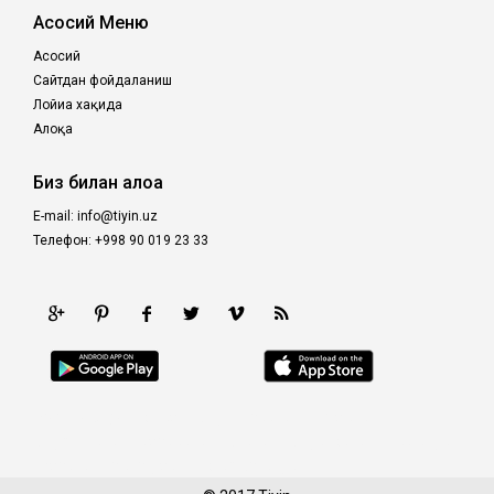
Асосий Меню
Асосий
Сайтдан фойдаланиш
Лойиҳа хақида
Алоқа
Биз билан алоқа
E-mail: info@tiyin.uz
Телефон: +998 90 019 23 33
prediksi togel |
poltar
|
kinghorsetoto
|
royaltoto
|
kingdomtoto
|
castletoto
|
98toto
|
kingtoptoto
|
intertogel
|
fastoto
|
situs gacor
|
prediksi togel