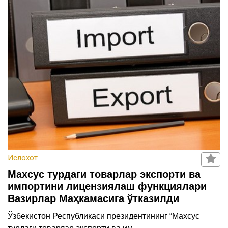
ҳақида
Алоқа
Ислохот
Махсус турдаги товарлар экспорти ва
импортини лицензиялаш функциялари
Вазирлар Маҳкамасига ўтказилди
Ўзбекистон Республикаси президентининг “Махсус