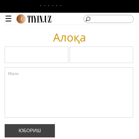
-
-
-
-
-
-
☰
Алоқа
lotin
|
кирилл
Категориялар
Сайтдан
Фойдаланиш
Лойиҳа