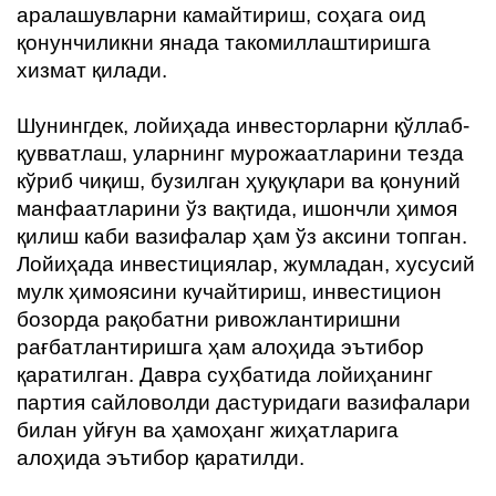
аралашувларни камайтириш, соҳага оид
қонунчиликни янада такомиллаштиришга
хизмат қилади.
Шунингдек, лойиҳада инвесторларни қўллаб-
қувватлаш, уларнинг мурожаатларини тезда
кўриб чиқиш, бузилган ҳуқуқлари ва қонуний
манфаатларини ўз вақтида, ишончли ҳимоя
қилиш каби вазифалар ҳам ўз аксини топган.
Лойиҳада инвестициялар, жумладан, хусусий
мулк ҳимоясини кучайтириш, инвестицион
бозорда рақобатни ривожлантиришни
рағбатлантиришга ҳам алоҳида эътибор
қаратилган. Давра суҳбатида лойиҳанинг
партия сайловолди дастуридаги вазифалари
билан уйғун ва ҳамоҳанг жиҳатларига
алоҳида эътибор қаратилди.