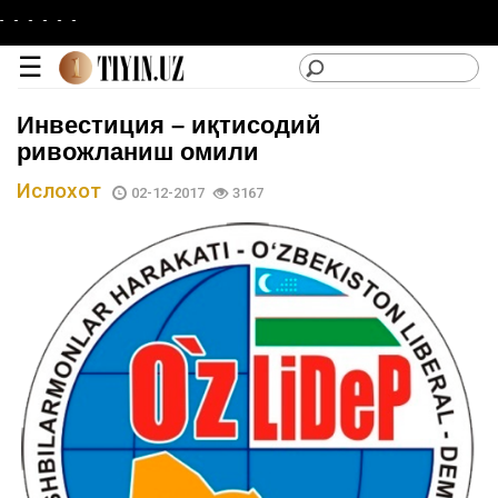
-
-
-
-
☰
Инвестиция – иқтисодий
ривожланиш омили
Ислохот
02-12-2017
3167
lotin
|
кирилл
Категориялар
Сайтдан
Фойдаланиш
Лойиҳа