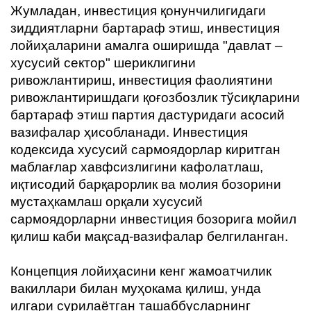
Жумладан, инвестиция қонунчилигидаги
зиддиятларни бартараф этиш, инвестиция
лойиҳаларини амалга оширишда "давлат –
хусусий сектор" шериклигини
ривожлантириш, инвестиция фаолиятини
ривожлантиришдаги қоғозбозлик тўсиқларини
бартараф этиш партия дастуридаги асосий
вазифалар ҳисобланади. Инвестиция
кодексида хусусий сармоядорлар киритган
маблағлар хавфсизлигини кафолатлаш,
иқтисодий барқарорлик ва молия бозорини
мустаҳкамлаш орқали хусусий
сармоядорларни инвестиция бозорига мойил
қилиш каби мақсад-вазифалар белгиланган.
Концепция лойиҳасини кенг жамоатчилик
вакиллари билан муҳокама қилиш, унда
илгари сурилаётган ташаббусларнинг