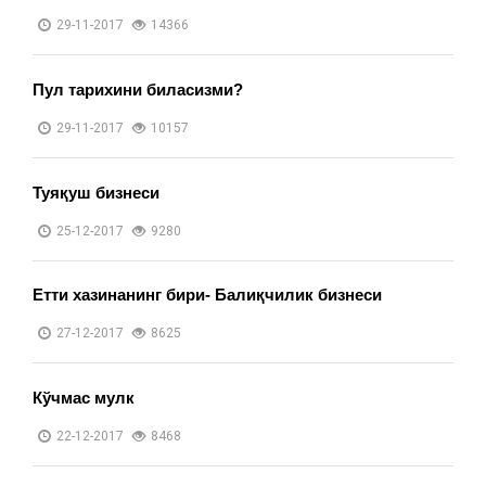
29-11-2017
14366
Пул тарихини биласизми?
29-11-2017
10157
Туяқуш бизнеси
25-12-2017
9280
Етти хазинанинг бири- Балиқчилик бизнеси
27-12-2017
8625
Кўчмас мулк
22-12-2017
8468