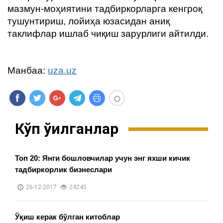
мазмун-моҳиятини тадбиркорларга кенгроқ
тушунтириш, лойиҳа юзасидан аниқ
таклифлар ишлаб чиқиш зарурлиги айтилди.
Манбаа:
uza.uz
Кўп ўқилганлар
Топ 20: Янги бошловчилар учун энг яхши кичик
тадбиркорлик бизнеслари
26-12-2017
24245
Ўқиш керак бўлган китоблар