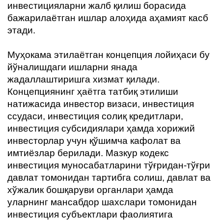
инвестицияларни жалб қилиш борасида
бажарилаётган ишлар алоҳида аҳамият касб
этади.
Муҳокама этилаётган концепция лойиҳаси бу
йўналишдаги ишларни янада
жадаллаштиришга хизмат қилади.
Концепциянинг ҳаётга татбиқ этилиши
натижасида инвестор визаси, инвестиция
ссудаси, инвестиция солиқ кредитлари,
инвестиция субсидиялари ҳамда хорижий
инвесторлар учун қўшимча кафолат ва
имтиёзлар берилади. Мазкур кодекс
инвестиция муносабатларини тўғридан-тўғри
давлат томонидан тартибга солиш, давлат ва
хўжалик бошқаруви органлари ҳамда
уларнинг мансабдор шахслари томонидан
инвестиция субъектлари фаолиятига