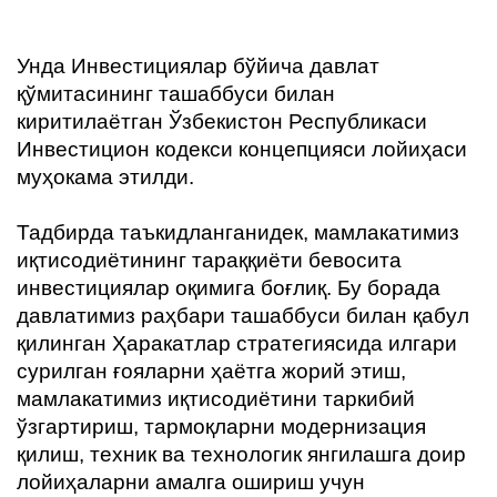
Унда Инвестициялар бўйича давлат
қўмитасининг ташаббуси билан
киритилаётган Ўзбекистон Республикаси
Инвестицион кодекси концепцияси лойиҳаси
муҳокама этилди.
Тадбирда таъкидланганидек, мамлакатимиз
иқтисодиётининг тараққиёти бевосита
инвестициялар оқимига боғлиқ. Бу борада
давлатимиз раҳбари ташаббуси билан қабул
қилинган Ҳаракатлар стратегиясида илгари
сурилган ғояларни ҳаётга жорий этиш,
мамлакатимиз иқтисодиётини таркибий
ўзгартириш, тармоқларни модернизация
қилиш, техник ва технологик янгилашга доир
лойиҳаларни амалга ошириш учун