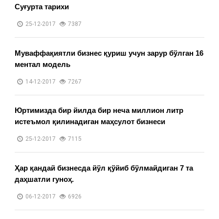
Суғурта тарихи
25-12-2017
7387
Муваффақиятли бизнес қуриш учун зарур бўлган 16
ментал модель
14-12-2017
7267
Юртимизда бир йилда бир неча миллион литр
истеъмол қилинадиган маҳсулот бизнеси
25-12-2017
7115
Ҳар қандай бизнесда йўл қўйиб бўлмайдиган 7 та
даҳшатли гуноҳ.
06-12-2017
6926