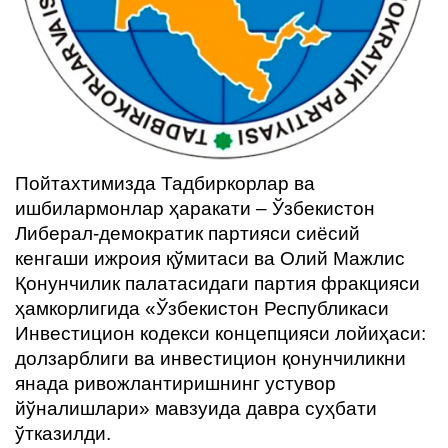
ҳақида
Алоқа
Пойтахтимизда Тадбиркорлар ва
ишбилармонлар ҳаракати – Ўзбекистон
Либерал-демократик партияси сиёсий
кенгаши ижроия қўмитаси ва Олий Мажлис
Қонунчилик палатасидаги партия фракцияси
ҳамкорлигида «Ўзбекистон Республикаси
Инвестицион кодекси концепцияси лойиҳаси:
долзарблиги ва инвестицион қонунчиликни
янада ривожлантиришнинг устувор
йўналишлари» мавзуида давра суҳбати
ўтказилди.