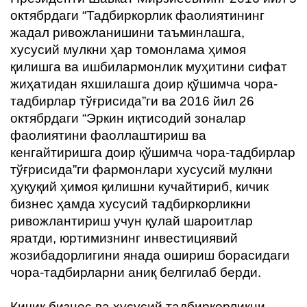
октябрдаги “Тадбиркорлик фаолиятининг
жадал ривожланишини таъминлашга,
хусусий мулкни ҳар томонлама ҳимоя
қилишга ва ишбилармонлик муҳитини сифат
жиҳатидан яхшилашга доир қўшимча чора-
тадбирлар тўғрисида”ги ва 2016 йил 26
октябрдаги “Эркин иқтисодий зоналар
фаолиятини фаоллаштириш ва
кенгайтиришга доир қўшимча чора-тадбирлар
тўғрисида”ги фармонлари хусусий мулкни
ҳуқуқий ҳимоя қилишни кучайтириб, кичик
бизнес ҳамда хусусий тадбиркорликни
ривожлантириш учун қулай шароитлар
яратди, юртимизнинг инвестициявий
жозибадорлигини янада ошириш борасидаги
чора-тадбирларни аниқ белгилаб берди.
Кичик бизнес ва хусусий тадбиркорликни