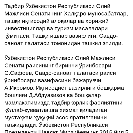
ҳақида
Тадбир Ўзбекистон Республикаси Олий
Мажлиси Сенатининг Халқаро муносабатлар,
Алоқа
ташқи иқтисодий алоқалар ва хорижий
инвестициялар ва туризм масалалари
қўмитаси, Ташқи ишлар вазирлиги, Савдо-
саноат палатаси томонидан ташкил этилди.
Ўзбекистон Республикаси Олий Мажлиси
Сенати раисининг биринчи ўринбосари
С.Сафоев, Савдо-саноат палатаси раиси
ўринбосари вазифасини бажарувчи
А.Икромов, Иқтисодиёт вазирлиги бошқарма
бошлиғи Д.Абдуазизов ва бошқалар
мамлакатимизда тадбиркорлик фаолиятини
қўллаб-қувватлашга хизмат қиладиган
мустаҳкам ҳуқуқий асос яратилганини
таъкидлади. Ўзбекистон Республикаси
Президенти Шавкат Мирзиёевнинг 2016 йил 5