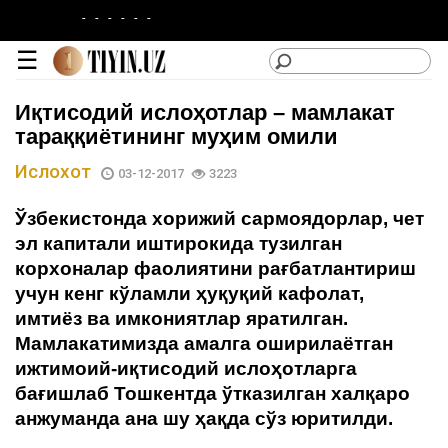
-
-
-
-
-
-
☰
Иқтисодий ислоҳотлар – мамлакат
тараққиётининг муҳим омили
Ислохот
03-12-2017
3223
lotin
Ўзбекистонда хорижий сармоядорлар, чет
|
эл капитали иштирокида тузилган
кирилл
корхоналар фаолиятини рағбатлантириш
Категориялар
учун кенг кўламли ҳуқуқий кафолат,
имтиёз ва имкониятлар яратилган.
Мамлакатимизда амалга оширилаётган
ижтимоий-иқтисодий ислоҳотларга
Сайтдан
бағишлаб Тошкентда ўтказилган халқаро
Фойдаланиш
анжуманда ана шу ҳақда сўз юритилди.
Лойиҳа