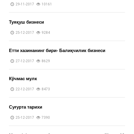
29-11-2017
10161
Туяқуш бизнеси
25-12-2017
9284
Етти хазинанинг бири- Балиқчилик бизнеси
27-12-2017
8629
Кўчмас мулк
22-12-2017
8473
Суғурта тарихи
25-12-2017
7390