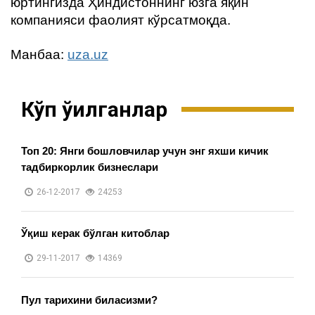
юртингизда Ҳиндистоннинг юзга яқин
компанияси фаолият кўрсатмоқда.
Манбаа:
uza.uz
Кўп ўқилганлар
Топ 20: Янги бошловчилар учун энг яхши кичик
тадбиркорлик бизнеслари
26-12-2017
24253
Ўқиш керак бўлган китоблар
29-11-2017
14369
Пул тарихини биласизми?