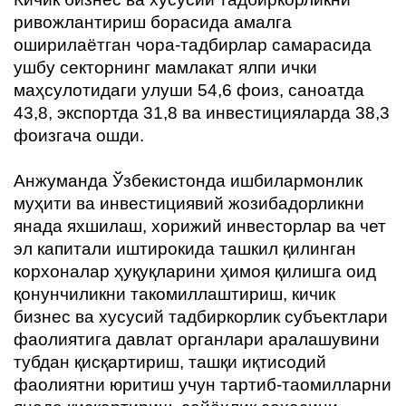
ривожлантириш борасида амалга
оширилаётган чора-тадбирлар самарасида
ушбу секторнинг мамлакат ялпи ички
маҳсулотидаги улуши 54,6 фоиз, саноатда
43,8, экспортда 31,8 ва инвестицияларда 38,3
фоизгача ошди.
Анжуманда Ўзбекистонда ишбилармонлик
муҳити ва инвестициявий жозибадорликни
янада яхшилаш, хорижий инвесторлар ва чет
эл капитали иштирокида ташкил қилинган
корхоналар ҳуқуқларини ҳимоя қилишга оид
қонунчиликни такомиллаштириш, кичик
бизнес ва хусусий тадбиркорлик субъектлари
фаолиятига давлат органлари аралашувини
тубдан қисқартириш, ташқи иқтисодий
фаолиятни юритиш учун тартиб-таомилларни