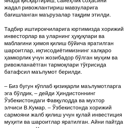
янада қисқартириш, сайёҳлик соҳасини
жадал ривожлантириш мавзуларига
бағишланган маърузалар тақдим этилди.
Тадбир иштирокчиларига юртимизда хорижий
инвесторлар ва уларнинг ҳуқуқлари ва
маблағини ҳимоя қилиш бўйича яратилган
шароитлар, иқтисодиётимизнинг халқаро
ҳамкорлик учун жозибадор бўлган муҳим ва
ривожланаётган тармоқлари тўғрисида
батафсил маълумот берилди.
– Биз бугун кўплаб қизиқарли маълумотларга
эга бўлдик, – дейди Ҳиндистоннинг
Ўзбекистондаги Фавқулодда ва мухтор
элчиси В.Кумар. – Ўзбекистонда хорижий
сармояни жалб қилиш учун қулай инвестиция
муҳити ва шароитлар яратилган. Айни пайтда