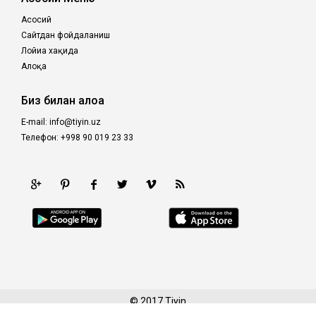
Асосий
Сайтдан фойдаланиш
Лойиҳа хақида
Алоқа
Биз билан алоқа
E-mail: info@tiyin.uz
Телефон: +998 90 019 23 33
prediksi togel |
poltar
|
kinghorsetoto
|
royaltoto
|
kingdomtoto
|
castletoto
|
98toto
|
kingtoptoto
|
intertogel
|
fastoto
|
situs gacor
|
prediksi togel
© 2017
Tiyin