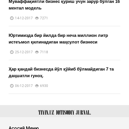
Муваффақиятли бизнес қуриш учун зарур бўлган 16
ментал модель
14-12-2017
7271
Юртимизда бир йилда бир неча миллион литр
истеъмол қилинадиган маҳсулот бизнеси
25-12-2017
7118
Ҳар қандай бизнесда йўл қўйиб бўлмайдиган 7 та
даҳшатли гуноҳ.
06-12-2017
6930
Асосий Меню