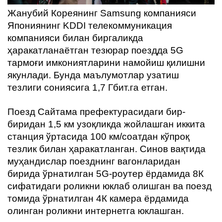
ҳақида
Жанубий Кореянинг Samsung компанияси
Япониянинг KDDI телекоммуникация
Алоқа
компанияси билан биргаликда
ҳаракатланаётган тезюрар поездда 5G
тармоғи имкониятларини намойиш қилишни
якунлади. Бунда маълумотлар узатиш
тезлиги сониясига 1,7 Гбит.га етган.
Поезд Сайтама префектурасидаги бир-
биридан 1,5 км узоқликда жойлашган иккита
станция ўртасида 100 км/соатдан кўпроқ
тезлик билан ҳаракатланган. Синов вақтида
муҳандислар поезднинг вагонларидан
бирида ўрнатилган 5G-роутер ёрдамида 8К
сифатидаги роликни юклаб олишган ва поезд
томида ўрнатилган 4К камера ёрдамида
олинган роликни интернетга юклашган.