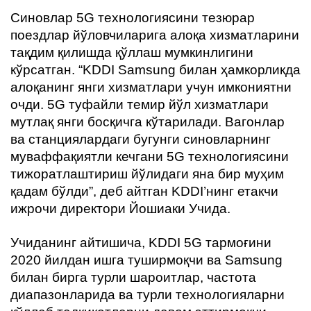
Синовлар 5G технологиясини тезюрар
поездлар йўловчиларига алоқа хизматларини
тақдим қилишда қўллаш мумкинлигини
кўрсатган. “KDDI Samsung билан ҳамкорликда
алоқанинг янги хизматлари учун имкониятни
очди. 5G туфайли темир йўл хизматлари
мутлақ янги босқичга кўтарилади. Вагонлар
ва станциялардаги бугунги синовларнинг
муваффақиятли кечгани 5G технологиясини
тижоратлаштириш йўлидаги яна бир муҳим
қадам бўлди”, деб айтган KDDI’нинг етакчи
ижрочи директори Йошиаки Учида.
Учиданинг айтишича, KDDI 5G тармоғини
2020 йилдан ишга туширмоқчи ва Samsung
билан бирга турли шароитлар, частота
диапазонларида ва турли технологияларни