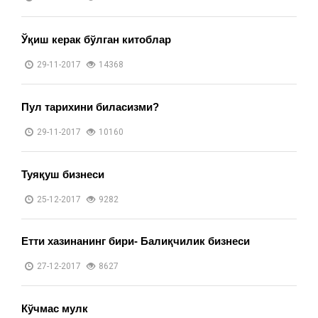
Ўқиш керак бўлган китоблар
29-11-2017
14368
Пул тарихини биласизми?
29-11-2017
10160
Туяқуш бизнеси
25-12-2017
9282
Етти хазинанинг бири- Балиқчилик бизнеси
27-12-2017
8627
Кўчмас мулк