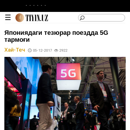
-
-
-
-
-
-
☰
Япониядаги тезюрар поездда 5G
тармоғи
Хай-Теч
05-12-2017
2922
lotin
|
кирилл
Категориялар
Сайтдан
Фойдаланиш
Лойиҳа