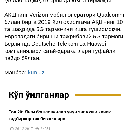
қўллаб тадқиқотларни давом эттирмоқчи.
АҚШнинг Verizon мобил оператори Qualcomm
билан бирга 2019 йил охиригача АҚШнинг 10
та шаҳрида 5G тармоғини ишга туширмоқчи.
Европадаги биринчи тажрибавий 5G тармоғи
Берлинда Deutsche Telekom ва Huawei
компаниялари саъй-ҳаракатлари туфайли
пайдо бўлган.
Манбаа:
kun.uz
Кўп ўқилганлар
Топ 20: Янги бошловчилар учун энг яхши кичик
тадбиркорлик бизнеслари
26-12-2017
24251