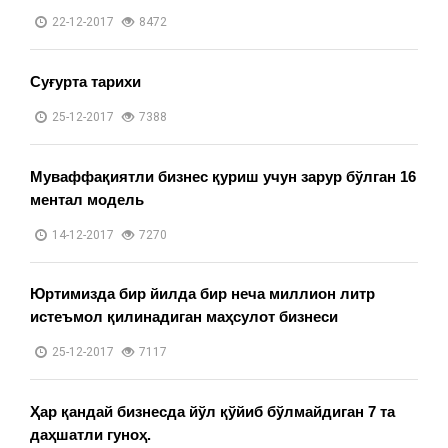
22-12-2017
8472
Суғурта тарихи
25-12-2017
7388
Муваффақиятли бизнес қуриш учун зарур бўлган 16
ментал модель
14-12-2017
7270
Юртимизда бир йилда бир неча миллион литр
истеъмол қилинадиган маҳсулот бизнеси
25-12-2017
7117
Ҳар қандай бизнесда йўл қўйиб бўлмайдиган 7 та
даҳшатли гуноҳ.