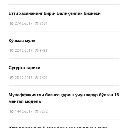
Етти хазинанинг бири- Балиқчилик бизнеси
27-12-2017
8631
Кўчмас мулк
22-12-2017
8483
Суғурта тарихи
25-12-2017
7401
Муваффақиятли бизнес қуриш учун зарур бўлган 16
ментал модель
14-12-2017
7272