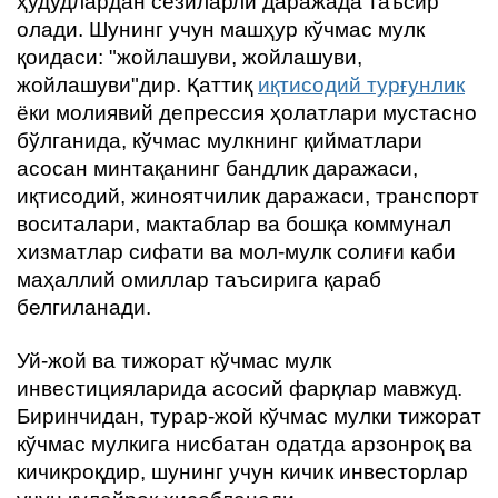
ҳудудлардан сезиларли даражада таъсир
олади. Шунинг учун машҳур кўчмас мулк
қоидаси: "жойлашуви, жойлашуви,
жойлашуви"дир. Қаттиқ
иқтисодий турғунлик
ёки молиявий депрессия ҳолатлари мустасно
бўлганида, кўчмас мулкнинг қийматлари
асосан минтақанинг бандлик даражаси,
иқтисодий, жиноятчилик даражаси, транспорт
воситалари, мактаблар ва бошқа коммунал
хизматлар сифати ва мол-мулк солиғи каби
маҳаллий омиллар таъсирига қараб
белгиланади.
Уй-жой ва тижорат кўчмас мулк
инвестицияларида асосий фарқлар мавжуд.
Биринчидан, турар-жой кўчмас мулки тижорат
кўчмас мулкига нисбатан одатда арзонроқ ва
кичикроқдир, шунинг учун кичик инвесторлар