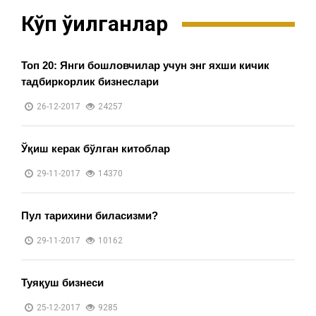
Кўп ўқилганлар
Топ 20: Янги бошловчилар учун энг яхши кичик
тадбиркорлик бизнеслари
26-12-2017
24257
Ўқиш керак бўлган китоблар
29-11-2017
14370
Пул тарихини биласизми?
29-11-2017
10162
Туяқуш бизнеси
25-12-2017
9285