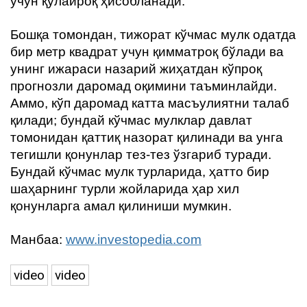
учун қулайроқ ҳисобланади.
Бошқа томондан, тижорат кўчмас мулк одатда
бир метр квадрат учун қимматроқ бўлади ва
унинг ижараси назарий жиҳатдан кўпроқ
прогнозли даромад оқимини таъминлайди.
Аммо, кўп даромад катта масъулиятни талаб
қилади; бундай кўчмас мулклар давлат
томонидан қаттиқ назорат қилинади ва унга
тегишли қонунлар тез-тез ўзгариб туради.
Бундай кўчмас мулк турларида, ҳатто бир
шаҳарнинг турли жойларида ҳар хил
қонунларга амал қилиниши мумкин.
Манбаа:
www.investopedia.com
video
video