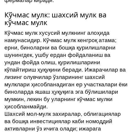
фермалар киради.
Кўчмас мулк: шахсий мулк ва
кўчмас мулк
Кўчмас мулк хусусий мулкнинг алоҳида
намунасидир. Кўчмас мулк кенгроқ атама;
ерни, биноларни ва бошқа қурилишларни
шунингдек, ушбу ердан фойдаланиш ва
ундан фойда олиш, қурилишларини
кўпайтириш ҳуқуқини беради. Ижарачилар ва
лизинг олувчилар ўзларининг шахсий
мулклари ҳисобланадиган ер участкалари ёки
биноларда яшаш ҳуқуқига эга бўлишилари
мумкин, лекин бу уларнинг кўчмас мулки
ҳисобланмайди.
Шахсий мол-мулк захиралар, облигациялар
ва бошқа инвестициялар каби номоддий
активларни ўз ичига олади; ижарага