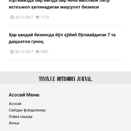
Юртимизда бир йилда бир неча миллион литр
истеъмол қилинадиган маҳсулот бизнеси
25-12-2017
7120
Ҳар қандай бизнесда йўл қўйиб бўлмайдиган 7 та
даҳшатли гуноҳ.
06-12-2017
6931
Асосий Меню
Асосий
Сайтдан фойдаланиш
Лойиҳа хақида
Алоқа