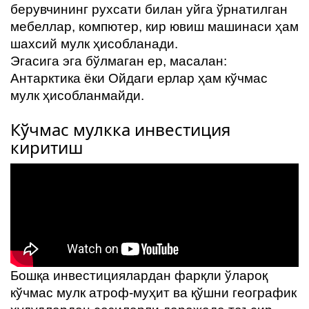
берувчининг рухсати билан уйга ўрнатилган
мебеллар, компютер, кир ювиш машинаси ҳам
шахсий мулк ҳисобланади.
Эгасига эга бўлмаган ер, масалан:
Антарктика ёки Ойдаги ерлар ҳам кўчмас
мулк ҳисобланмайди.
Кўчмас мулкка инвестиция
киритиш
Бошқа инвестициялардан фарқли ўлароқ
кўчмас мулк атроф-муҳит ва қўшни географик