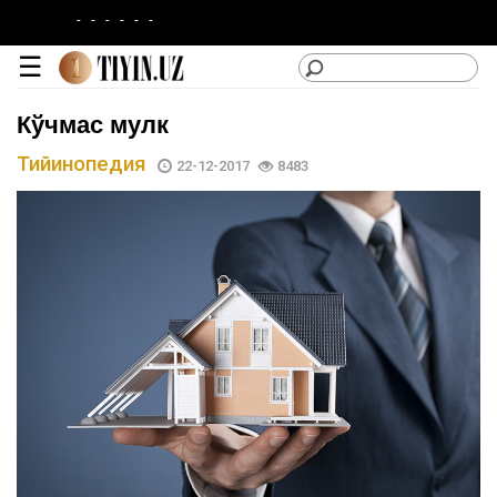
-
-
-
-
-
-
☰
Кўчмас мулк
Тийинопедия
22-12-2017
8483
lotin
|
кирилл
Категориялар
Сайтдан
Фойдаланиш
Лойиҳа