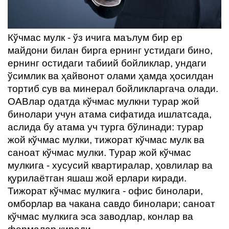
ҳақида
Алоқа
Кўчмас мулк - ўз ичига маълум бир ер
майдони билан бирга ернинг устидаги бино,
ернинг остидаги табиий бойликлар, ундаги
ўсимлик ва ҳайвонот олами ҳамда ҳосилдан
тортиб сув ва минерал бойликларгача олади.
ОАВлар одатда кўчмас мулкни турар жой
бинолари учун атама сифатида ишлатсада,
аслида бу атама уч турга бўлинади: турар
жой кўчмас мулки, тижорат кўчмас мулк ва
саноат кўчмас мулки. Турар жой кўчмас
мулкига - хусусий квартиралар, ҳовлилар ва
қурилаётган яшаш жой ерлари киради.
Тижорат кўчмас мулкига - офис бинолари,
омборлар ва чакана савдо бинолари; саноат
кўчмас мулкига эса заводлар, конлар ва