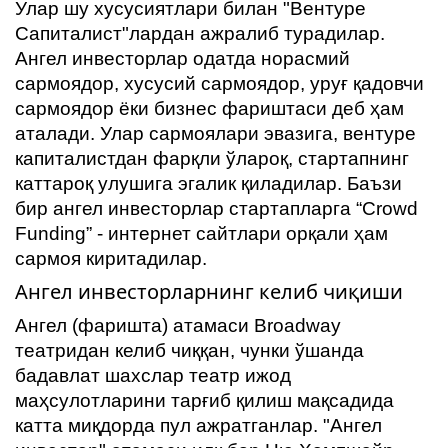
Улар шу хусусиятлари билан "Вентуре
Cапиталист"лардан ажралиб турадилар.
Ангел инвесторлар одатда норасмий
сармоядор, хусусий сармоядор, уруғ қадовчи
сармоядор ёки бизнес фариштаси деб ҳам
аталади. Улар сармоялари эвазига, вентуре
капиталистдан фарқли ўлароқ, стартапнинг
каттароқ улушига эгалик қиладилар. Баъзи
бир ангел инвесторлар стартапларга “Crowd
Funding” - интернет сайтлари орқали ҳам
сармоя киритадилар.
Ангел инвесторларнинг келиб чиқиши
Ангел (фаришта) атамаси Broadway
театридан келиб чиққан, чунки ўшанда
бадавлат шахслар театр ижод
маҳсулотларини тарғиб қилиш мақсадида
катта миқдорда пул ажратганлар. "Ангел