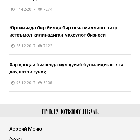
14-12-2017
7274
Юртимизда бир йилда бир неча миллион литр
истеъмол қилинадиган маҳсулот бизнеси
25-12-2017
7122
Ҳар қандай бизнесда йўл қўйиб бўлмайдиган 7 та
даҳшатли гуноҳ.
06-12-2017
6938
Асосий Меню
Асосий