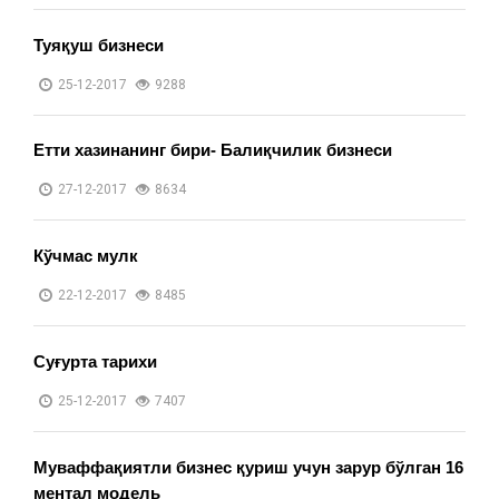
Туяқуш бизнеси
25-12-2017
9288
Етти хазинанинг бири- Балиқчилик бизнеси
27-12-2017
8634
Кўчмас мулк
22-12-2017
8485
Суғурта тарихи
25-12-2017
7407
Муваффақиятли бизнес қуриш учун зарур бўлган 16
ментал модель