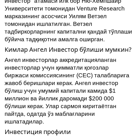
инвестор" атамаси илк бор Ню-Хемпшайр
Университети томонидан Venture Research
марказининг асосчиси Уилям Ветзел
томонидан ишлатилган. Ветзел
тадбиркорларнинг капитални қандай тўплаши
бўйича тадқиқотни амалга оширган.
Кимлар Ангел Инвестор бўлиши мумкин?
Ангел инвесторлар аккредитацияланган
инвесторлар учун қимматли қоғозлар
биржаси комиссиясининг (СЕC) талабларига
жавоб беришлари керак. Ангел инвестор
бўлиш учун умумий капитали камида $1
миллион ва йиллик даромади $200 000
бўлиши керак. Улар сармоя киритаётган
пайтда, одатда ўз маблағларини
ишлатадилар.
Инвестиция профили