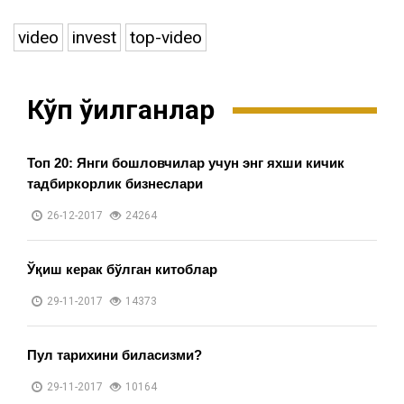
video
invest
top-video
Кўп ўқилганлар
Топ 20: Янги бошловчилар учун энг яхши кичик
тадбиркорлик бизнеслари
26-12-2017
24264
Ўқиш керак бўлган китоблар
29-11-2017
14373
Пул тарихини биласизми?
29-11-2017
10164