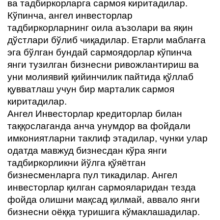
ва тадбиркорларга сармоя киритадилар.
ҳақида
Кўпинча, ангел инвесторлар
тадбиркорларнинг оила аъзолари ва яқин
Алоқа
дўстлари бўлиб чиқадилар. Етарли маблағга
эга бўлган бундай сармоядорлар кўпинча
янги тузилган бизнесни ривожлантириш ва
уни молиявий қийинчилик пайтида қўллаб
қувватлаш учун бир марталик сармоя
киритадилар.
Ангел Инвесторлар кредиторлар билан
таққослаганда анча унумдор ва фойдали
имкониятларни таклиф этадилар, чунки улар
одатда мавжуд бизнесдан кўра янги
тадбиркорликни йўлга қўяётган
бизнесменларга пул тикадилар. Ангел
инвесторлар қилган сармояларидан тезда
фойда олишни мақсад қилмай, аввало янги
бизнесни оёққа туришига кўмаклашадилар.