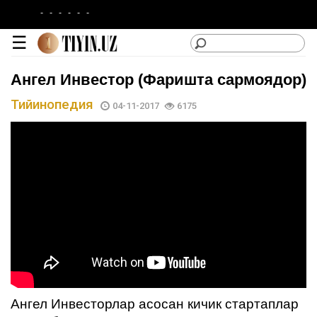
-
-
-
-
-
-
☰
Ангел Инвестор (Фаришта сармоядор)
Тийинопедия
04-11-2017
6175
lotin
|
кирилл
Категориялар
Сайтдан
Фойдаланиш
Ангел Инвесторлар асосан кичик стартаплар
Лойиҳа