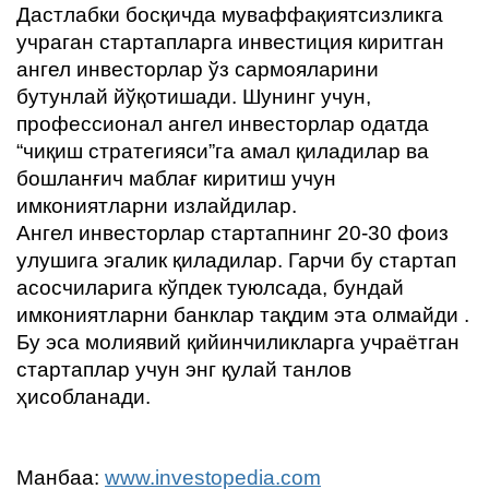
Дастлабки босқичда муваффақиятсизликга
учраган стартапларга инвестиция киритган
ангел инвесторлар ўз сармояларини
бутунлай йўқотишади. Шунинг учун,
профессионал ангел инвесторлар одатда
“чиқиш стратегияси”га амал қиладилар ва
бошланғич маблағ киритиш учун
имкониятларни излайдилар.
Ангел инвесторлар стартапнинг 20-30 фоиз
улушига эгалик қиладилар. Гарчи бу стартап
асосчиларига кўпдек туюлсада, бундай
имкониятларни банклар тақдим эта олмайди .
Бу эса молиявий қийинчиликларга учраётган
стартаплар учун энг қулай танлов
ҳисобланади.
Манбаа:
www.investopedia.com