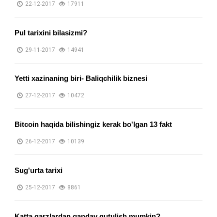
22-12-2017
17911
Pul tarixini bilasizmi?
29-11-2017
14941
Yetti xazinaning biri- Baliqchilik biznesi
27-12-2017
10472
Bitcoin haqida bilishingiz kerak bo'lgan 13 fakt
26-12-2017
10139
Sug'urta tarixi
25-12-2017
8861
​Katta qarzlardan qanday qutulish mumkin?