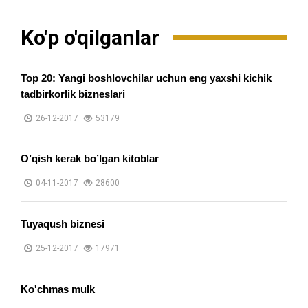
Ko'p o'qilganlar
Top 20: Yangi boshlovchilar uchun eng yaxshi kichik
tadbirkorlik bizneslari
26-12-2017
53179
O’qish kerak bo’lgan kitoblar
04-11-2017
28600
Tuyaqush biznesi
25-12-2017
17971
Ko'chmas mulk