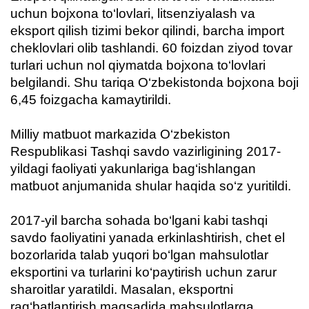
uchun bojxona to‘lovlari, litsenziyalash va
haqida
eksport qilish tizimi bekor qilindi, barcha import
Aloqa
cheklovlari olib tashlandi. 60 foizdan ziyod tovar
turlari uchun nol qiymatda bojxona to‘lovlari
belgilandi. Shu tariqa O‘zbekistonda bojxona boji
6,45 foizgacha kamaytirildi.
Milliy matbuot markazida O‘zbekiston
Respublikasi Tashqi savdo vazirligining 2017-
yildagi faoliyati yakunlariga bag‘ishlangan
matbuot anjumanida shular haqida so‘z yuritildi.
2017-yil barcha sohada bo‘lgani kabi tashqi
savdo faoliyatini yanada erkinlashtirish, chet el
bozorlarida talab yuqori bo‘lgan mahsulotlar
eksportini va turlarini ko‘paytirish uchun zarur
sharoitlar yaratildi. Masalan, eksportni
rag‘batlantirish maqsadida mahsulotlarga