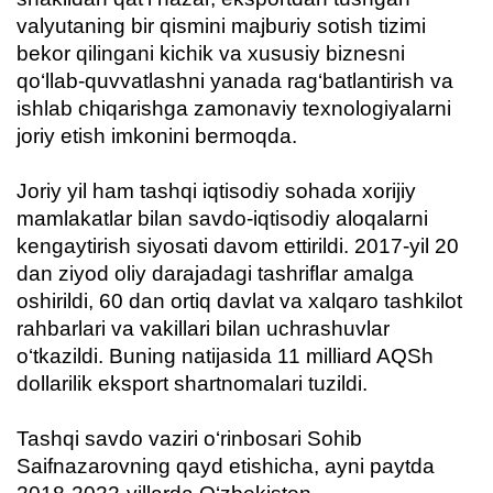
valyutaning bir qismini majburiy sotish tizimi
bekor qilingani kichik va xususiy biznesni
qo‘llab-quvvatlashni yanada rag‘batlantirish va
ishlab chiqarishga zamonaviy texnologiyalarni
joriy etish imkonini bermoqda.
Joriy yil ham tashqi iqtisodiy sohada xorijiy
mamlakatlar bilan savdo-iqtisodiy aloqalarni
kengaytirish siyosati davom ettirildi. 2017-yil 20
dan ziyod oliy darajadagi tashriflar amalga
oshirildi, 60 dan ortiq davlat va xalqaro tashkilot
rahbarlari va vakillari bilan uchrashuvlar
o‘tkazildi. Buning natijasida 11 milliard AQSh
dollarilik eksport shartnomalari tuzildi.
Tashqi savdo vaziri o‘rinbosari Sohib
Saifnazarovning qayd etishicha, ayni paytda