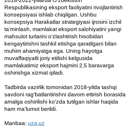
2018-2022-yillarda O‘zbekiston
Respublikasining eksport faoliyatini rivojlantirish
konsepsiyasi ishlab chiqilgan. Ushbu
konsepsiya Harakatlar strategiyasi ijrosini izchil
ta’minlash, mamlakat eksport salohiyatini yangi
mahsulot turlarini o‘zlashtirish hisobidan
kengaytirishni tashkil etishga qaratilgani bilan
muhim ahamiyatga ega. Uning hayotga
muvaffaqiyatli joriy etilishi kelgusida
mamlakatimiz eksport hajmini 2,5 baravarga
oshirishga xizmat qiladi.
Tadbirda vazirlik tomonidan 2018-yilda tashqi
savdoni rag‘batlantirishni davom ettirish borasida
amalga oshirilishi ko‘zda tutilgan ishlar haqida
ham ma’lumot berildi.
Manbaa:
uza.uz