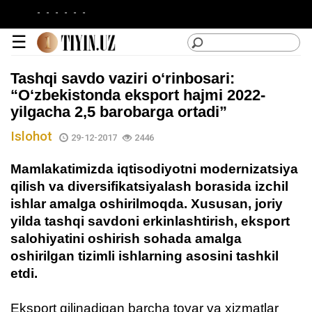
-
-
-
-
-
-
☰
Tashqi savdo vaziri o‘rinbosari:
“O‘zbekistonda eksport hajmi 2022-
yilgacha 2,5 barobarga ortadi”
Islohot
lotin
29-12-2017
2446
|
Mamlakatimizda iqtisodiyotni modernizatsiya
кирилл
qilish va diversifikatsiyalash borasida izchil
Kategoriyalar
ishlar amalga oshirilmoqda. Xususan, joriy
yilda tashqi savdoni erkinlashtirish, eksport
salohiyatini oshirish sohada amalga
oshirilgan tizimli ishlarning asosini tashkil
Saytdan
etdi.
foydalanish
Loyiha
Eksport qilinadigan barcha tovar va xizmatlar