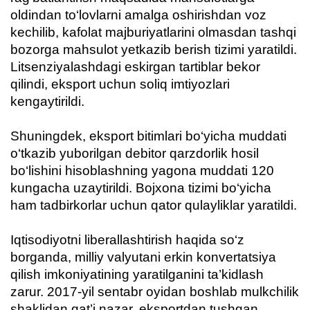
oldindan to‘lovlarni amalga oshirishdan voz
kechilib, kafolat majburiyatlarini olmasdan tashqi
bozorga mahsulot yetkazib berish tizimi yaratildi.
Litsenziyalashdagi eskirgan tartiblar bekor
qilindi, eksport uchun soliq imtiyozlari
kengaytirildi.
Shuningdek, eksport bitimlari bo‘yicha muddati
o‘tkazib yuborilgan debitor qarzdorlik hosil
bo‘lishini hisoblashning yagona muddati 120
kungacha uzaytirildi. Bojxona tizimi bo‘yicha
ham tadbirkorlar uchun qator qulayliklar yaratildi.
Iqtisodiyotni liberallashtirish haqida so‘z
borganda, milliy valyutani erkin konvertatsiya
qilish imkoniyatining yaratilganini ta’kidlash
zarur. 2017-yil sentabr oyidan boshlab mulkchilik
shaklidan qat’i nazar, eksportdan tushgan