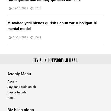
27-10-2021
6773
Muvaffaqiyatli biznes qurish uchun zarur bo'lgan 16
mental model
14-12-2017
6541
Asosiy Menu
Asosiy
Saytdan Foydalanish
Loyiha haqida
Aloqa
Biz bilan aloqa