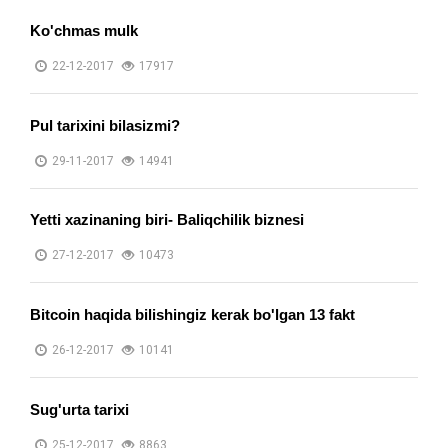
Ko'chmas mulk
22-12-2017
17917
Pul tarixini bilasizmi?
29-11-2017
14941
Yetti xazinaning biri- Baliqchilik biznesi
27-12-2017
10473
Bitcoin haqida bilishingiz kerak bo'lgan 13 fakt
26-12-2017
10141
Sug'urta tarixi
25-12-2017
8863