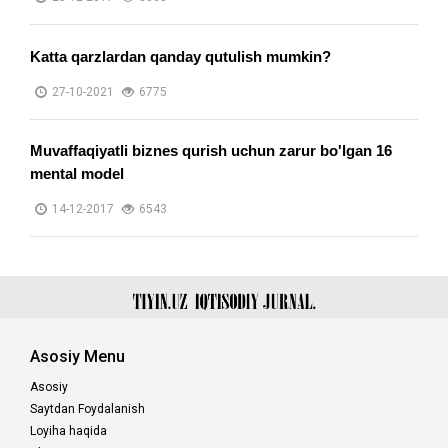
​Katta qarzlardan qanday qutulish mumkin?
27-10-2021
6775
Muvaffaqiyatli biznes qurish uchun zarur bo'lgan 16
mental model
14-12-2017
6543
Asosiy Menu
Asosiy
Saytdan Foydalanish
Loyiha haqida