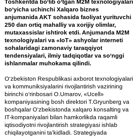
Toshkentda bo‘lib o‘tgan M2M texnologiyalari
haqida
bo‘yicha uchinchi Xalqaro biznes
anjumanida AKT sohasida faoliyat yurituvchi
Aloqa
250 dan ortiq mahalliy va xorijiy olimlar,
mutaxassislar ishtirok etdi. Anjumanda M2M
texnologiyalari va «IoT» ashyolar interneti
sohalaridagi zamonaviy taraqqiyot
tendensiyalari, ilmiy tadqiqotlar va so‘nggi
ishlanmalar muhokama qilindi.
O‘zbekiston Respublikasi axborot texnologiyalari
va kommuniksiyalarini rivojlantirish vazirining
birinchi o‘rinbosari O.Umarov, «Ucell»
kompaniyasining bosh direktori T.Gryunberg va
boshqalar O‘zbekistonda xalqaro konsalting va
IT-kompaniyalari bilan hamkorlikda raqamli
iqtisodiyotni rivojlantirish strategiyasi ishlab
chiqilayotganini ta’kidladi. Strategiyada