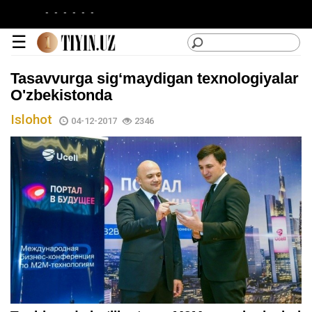
-
-
-
-
-
-
☰
Tasavvurga sig‘maydigan texnologiyalar
O'zbekistonda
Islohot
04-12-2017
2346
lotin
|
кирилл
Kategoriyalar
Saytdan
foydalanish
Loyiha