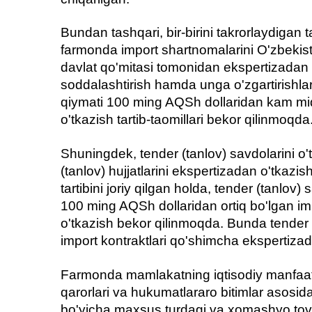
Bundan tashqari, bir-birini takrorlaydigan t
farmonda import shartnomalarini O'zbekist
davlat qo'mitasi tomonidan ekspertizadan o
soddalashtirish hamda unga o'zgartirishlar
qiymati 100 ming AQSh dollaridan kam miq
o'tkazish tartib-taomillari bekor qilinmoqda
Shuningdek, tender (tanlov) savdolarini o'
(tanlov) hujjatlarini ekspertizadan o'tkazish
tartibini joriy qilgan holda, tender (tanlov) 
100 ming AQSh dollaridan ortiq bo'lgan im
o'tkazish bekor qilinmoqda. Bunda tender (t
import kontraktlari qo'shimcha ekspertiza
Farmonda mamlakatning iqtisodiy manfaat
qarorlari va hukumatlararo bitimlar asosid
bo'yicha maxsus turdagi va xomashyo tovarl