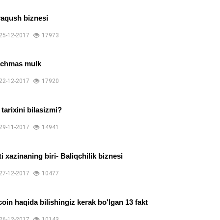
aqush biznesi
25-12-2017
17973
'chmas mulk
22-12-2017
17920
 tarixini bilasizmi?
29-11-2017
14941
ti xazinaning biri- Baliqchilik biznesi
27-12-2017
10477
coin haqida bilishingiz kerak bo'lgan 13 fakt
26-12-2017
10143