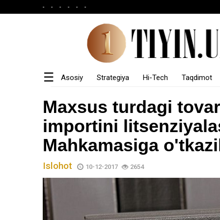
-
-
-
-
-
-
☰
Asosiy
Strategiya
Hi-Tech
Taqdimot
Asosiy
Maxsus turdagi tovar
importini litsenziyala
Saytdan
foydalanish
Mahkamasiga o'tkazi
Loyiha
Islohot
10-12-2017
2654
haqida
Aloqa