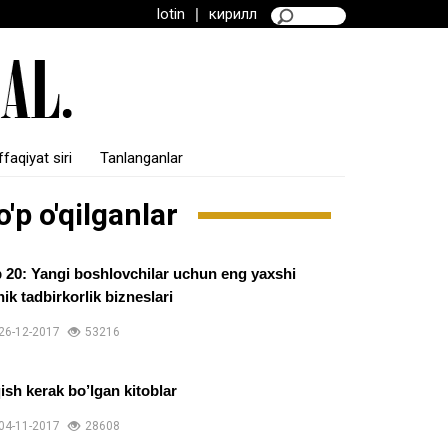
lotin
|
кирилл
faqiyat siri
Tanlanganlar
o'p o'qilganlar
 20: Yangi boshlovchilar uchun eng yaxshi
hik tadbirkorlik bizneslari
26-12-2017
53216
ish kerak bo’lgan kitoblar
04-11-2017
28608