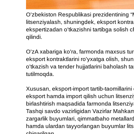
O'zbekiston Respublikasi prezidentining “M
litsenziyalash, shuningdek, eksport kontrakt
ekspertizadan o'tkazishni tartibga solish ch
qilindi.
O'zA xabariga ko'ra, farmonda maxsus turda
eksport kontraktlarini ro'yxatga olish, shu
o'tkazish va tender hujjatlarini baholash t
tutilmoqda.
Xususan, eksport-import tartib-taomillarini
eksport hamda import qilish uchun litsenz
birlashtirish maqsadida farmonda litsenziy
Tashqi savdo vazirligidan Vazirlar Mahkam
zargarlik buyumlari, qimmatbaho metalla
hamda ulardan tayyorlangan buyumlar lits
chiqarilgan.