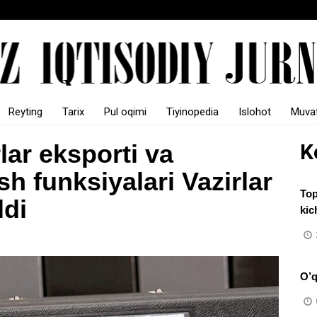
Reyting
Tarix
Pul oqimi
Tiyinopedia
Islohot
Muvaf
lar eksporti va
K
sh funksiyalari Vazirlar
Top
ldi
kic
O’q