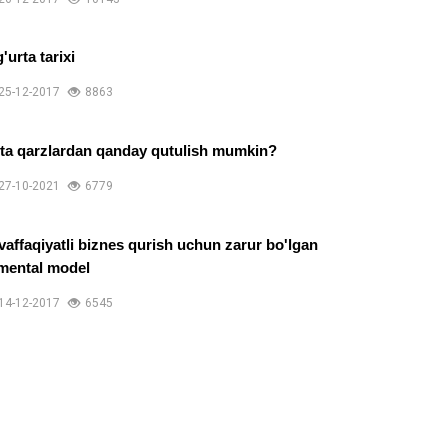
'urta tarixi
25-12-2017
8863
tta qarzlardan qanday qutulish mumkin?
27-10-2021
6779
affaqiyatli biznes qurish uchun zarur bo'lgan
mental model
14-12-2017
6545