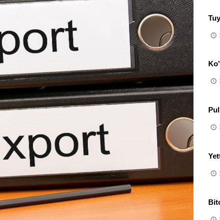
Tuy
Ko
Pul
Yet
Bit