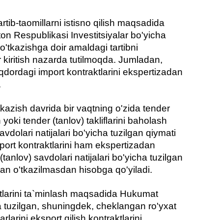
artib-taomillarni istisno qilish maqsadida
on Respublikasi Investitsiyalar bo'yicha
'tkazishga doir amaldagi tartibni
 kiritish nazarda tutilmoqda. Jumladan,
dordagi import kontraktlarini ekspertizadan
.
tkazish davrida bir vaqtning o'zida tender
 yoki tender (tanlov) takliflarini baholash
savdolari natijalari bo'yicha tuzilgan qiymati
port kontraktlarini ham ekspertizadan
anlov) savdolari natijalari bo'yicha tuzilgan
dan o'tkazilmasdan hisobga qo'yiladi.
larini ta`minlash maqsadida Hukumat
a tuzilgan, shuningdek, cheklangan ro'yxat
arini eksport qilish kontraktlarini