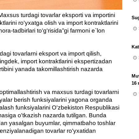
axsus turdagi tovarlar eksporti va importini
Sug
larini ro'yxatga olish va import kontraktlarini
ora-tadbirlari to'g'risida”gi farmoni e`lon
​Ka
gi tovarlarni eksport va import qilish,
ningdek, import kontraktlarini ekspertizadan
artibini yanada takomillashtirish nazarda
Muv
16 
 optimallashtirish va maxsus turdagi tovarlarni
iyalar berish funksiyalarini yagona organda
alash funksiyalarini O'zbekiston Respublikasi
asiga o'tkazish nazarda tutilgan. Bunda
rdan yasalgan buyumlar, qimmatbaho toshlar
enziyalanadigan tovarlar ro'yxatidan